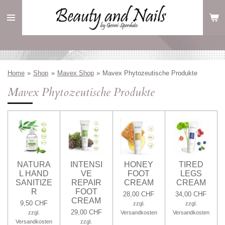
Zum
Hauptinhalt
springen
Home
»
Shop
»
Mavex Shop
»
Mavex Phytozeutische Produkte
Mavex Phytozeutische Produkte
NATURA
INTENSI
HONEY
TIRED
L HAND
VE
FOOT
LEGS
SANITIZE
REPAIR
CREAM
CREAM
R
FOOT
28,00 CHF
34,00 CHF
CREAM
9,50 CHF
zzgl.
zzgl.
29,00 CHF
zzgl.
Versandkosten
Versandkosten
Versandkosten
zzgl.