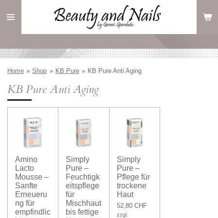
Zum
Hauptinhalt
springen
Home
»
Shop
»
KB Pure
»
KB Pure Anti Aging
KB Pure Anti Aging
Amino
Simply
Simply
Lacto
Pure –
Pure –
Mousse –
Feuchtigk
Pflege für
Sanfte
eitspflege
trockene
Erneueru
für
Haut
ng für
Mischhaut
52,80 CHF
empfindlic
bis fettige
zzgl.