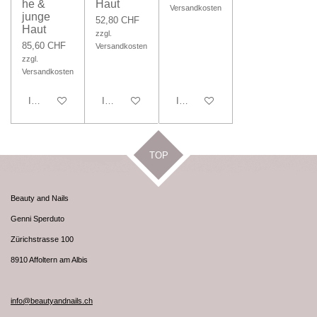
he &
Haut
Versandkosten
junge
52,80 CHF
Haut
zzgl.
85,60 CHF
Versandkosten
zzgl.
Versandkosten
In den Warenkorb
In den Warenkorb
In den Warenkorb
TOP
Beauty and Nails
Genni Sperduto
Zürichstrasse 100
8910 Affoltern am Albis
info@beautyandnails.ch