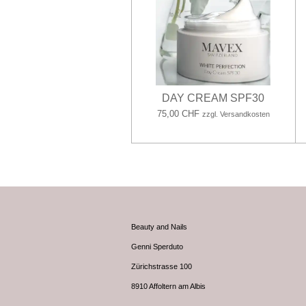
DAY CREAM SPF30
75,00 CHF
zzgl. Versandkosten
Beauty and Nails
Genni Sperduto
Zürichstrasse 100
8910 Affoltern am Albis