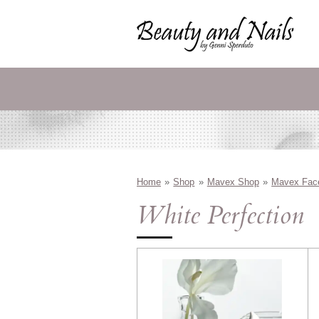
Zum
Hauptinhalt
springen
Home
»
Shop
»
Mavex Shop
»
Mavex Fac
White Perfection