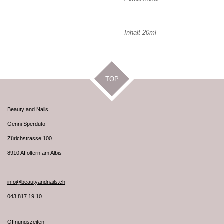
Inhalt 20ml
TOP
Beauty and Nails
Genni Sperduto
Zürichstrasse 100
8910 Affoltern am Albis
info@beautyandnails.ch
043 817 19 10
Öffnungszeiten