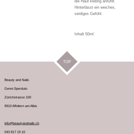
die Haut klebrig anfühlt.
Hinterlässt ein weiches,
seidiges Gefühl.
Inhalt 50ml
TOP
Beauty and Nails
Genni Sperduto
Zürichstrasse 100
8910 Affoltern am Albis
info@beautyandnails.ch
043 817 19 10