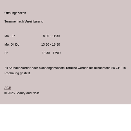
Öffnungszeiten
Termine nach Vereinbarung
Mo - Fr 8:30 - 11:30
Mo, Di, Do 13:30 - 18:30
Fr 13:30 - 17:00
24 Stunden vorher oder nicht abgemeldete Termine werden mit mindestens 50 CHF in
Rechnung gestellt.
AGB
© 2025 Beauty and Nails