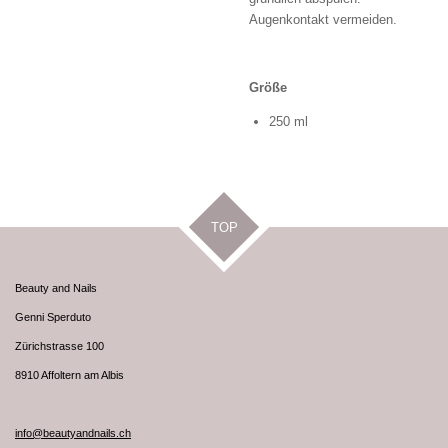
Augenkontakt vermeiden.
Größe
250 ml
TOP
Beauty and Nails
Genni Sperduto
Zürichstrasse 100
8910 Affoltern am Albis
info@beautyandnails.ch