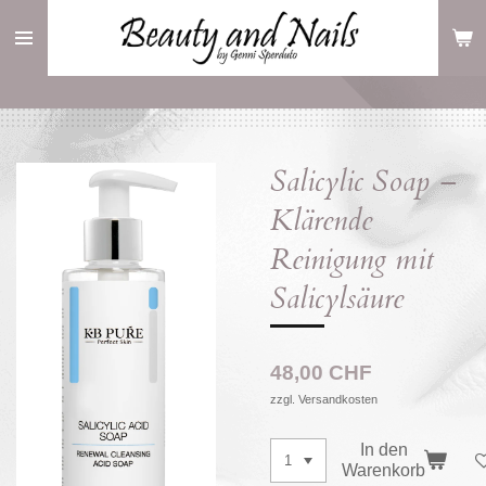
Zum
Hauptinhalt
springen
Salicylic Soap –
Klärende
Reinigung mit
Salicylsäure
48,00 CHF
zzgl. Versandkosten
In den
Warenkorb