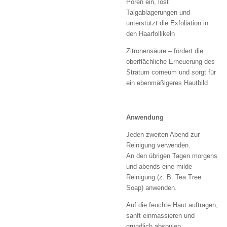
Poren ein, löst
Talgablagerungen und
unterstützt die Exfoliation in
den Haarfollikeln
Zitronensäure – fördert die
oberflächliche Erneuerung des
Stratum corneum und sorgt für
ein ebenmäßigeres Hautbild
Anwendung
Jeden zweiten Abend zur
Reinigung verwenden.
An den übrigen Tagen morgens
und abends eine milde
Reinigung (z. B. Tea Tree
Soap) anwenden.
Auf die feuchte Haut auftragen,
sanft einmassieren und
gründlich abspülen.