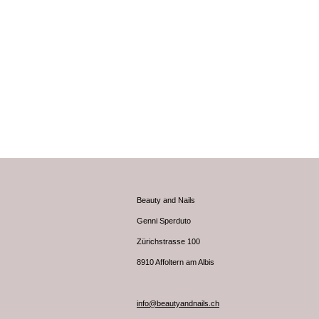
Beauty and Nails
Genni Sperduto
Zürichstrasse 100
8910 Affoltern am Albis
info@beautyandnails.ch