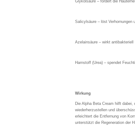
Glykolsäure – fördert die Hauterne
Salicylsäure – löst Verhornungen u
Azelainsäure – wirkt antibakteriel
Harnstoff (Urea) – spendet Feuchti
Wirkung
Die Alpha Beta Cream hilft dabei,
wiederherzustellen und überschüss
erleichtert die Entfernung von Kom
unterstützt die Regeneration der 