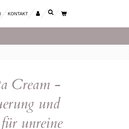
N
KONTAKT
ta Cream -
uerung und
für unreine